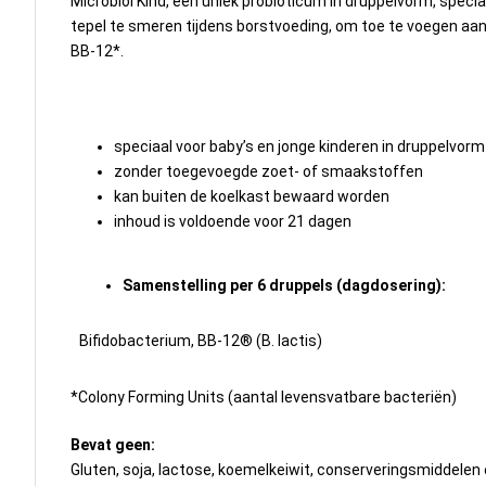
Microbiol Kind, een uniek probioticum in druppelvorm, spec
tepel te smeren tijdens borstvoeding, om toe te voegen aan 
BB-12*.
speciaal voor baby’s en jonge kinderen in druppelvorm
zonder toegevoegde zoet- of smaakstoffen
kan buiten de koelkast bewaard worden
inhoud is voldoende voor 21 dagen
Samenstelling per 6 druppels (dagdosering):
Bifidobacterium, BB-12® (B. lactis)
*Colony Forming Units (aantal levensvatbare bacteriën)
Bevat geen:
Gluten, soja, lactose, koemelkeiwit, conserveringsmiddelen 