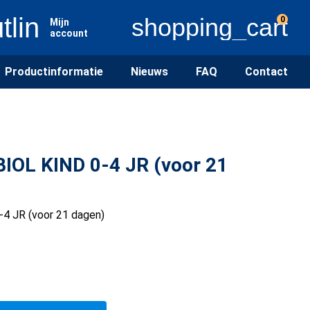
tline
shopping_cart
0
Mijn
account
Productinformatie
Nieuws
FAQ
Contact
IOL KIND 0-4 JR (voor 21
 JR (voor 21 dagen)