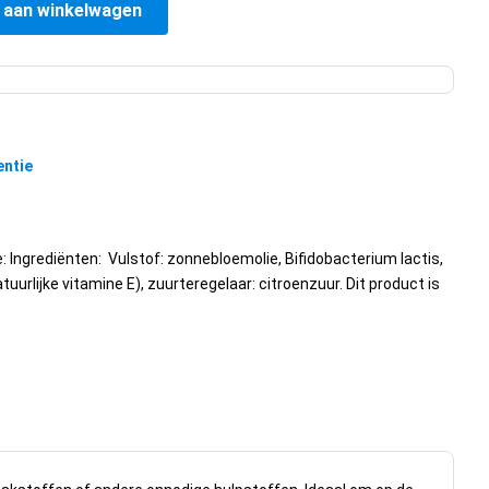
 aan winkelwagen
entie
e:
Ingrediënten: Vulstof: zonnebloemolie, Bifidobacterium lactis,
tuurlijke vitamine E), zuurteregelaar: citroenzuur. Dit product is