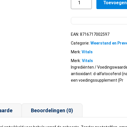
Toevoegen
MICROBIOL
KIND
0-
4
JR
EAN:
8716717002597
(voor
Categorie:
Weerstand en Prev
21
dagen)
Merk:
Vitals
aantal
Merk:
Vitals
Ingrediënten / Voedingswaard
antioxidant: d-alfatocoferol (na
een voedingssupplement (Pr
aarde
Beoordelingen (0)