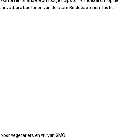
aakstoffen of andere onnodige hulpstoffen. Ideaal om op de
vensvatbare bacteriën van de stam Bifidobacterium lactis,
 voor vegetariërs en vrij van GMO.