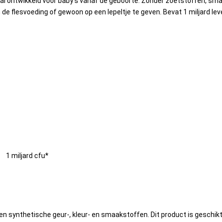
iaal ontwikkeld voor baby’s vanaf de geboorte. Zonder zoetstoffen, sm
de flesvoeding of gewoon op een lepeltje te geven. Bevat 1 miljard le
1 miljard cfu*
en synthetische geur-, kleur- en smaakstoffen. Dit product is geschikt